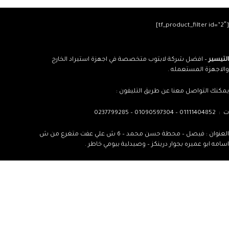
[tf_product_filter id=”2″]
التيسير
– افضل شركة لابتوب متخصصة في اجهزة استيراد الخارج
والاجهزة المستعمله .
يمكنك التواصل معنا عن طريق التليفون :
ت : 01111404852 – 01090597304 – 0237799285
العنوان : فيصل – محطة حسن محمد – 6 ش علي عفت متغرع من ش
اسامه ابو عميره بجوار درينكز – وصيدلية بيومي خاطر .
يمكن التوصيل والشحن لأي مكان داخل مصر .