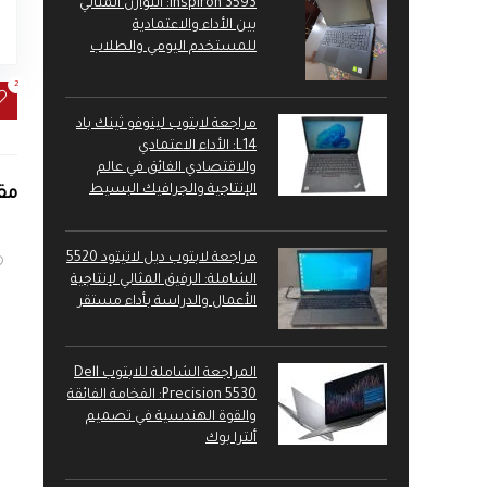
Inspiron 3593: التوازن المثالي
بين الأداء والاعتمادية
للمستخدم اليومي والطلاب
2
مراجعة لابتوب لينوفو ثينك باد
L14: الأداء الاعتمادي
والاقتصادي الفائق في عالم
الإنتاجية والجرافيك البسيط
مق
مراجعة لابتوب ديل لاتيتود 5520
الشاملة: الرفيق المثالي لإنتاجية
الأعمال والدراسة بأداء مستقر
المراجعة الشاملة للابتوب Dell
Precision 5530: الفخامة الفائقة
والقوة الهندسية في تصميم
ألترا بوك