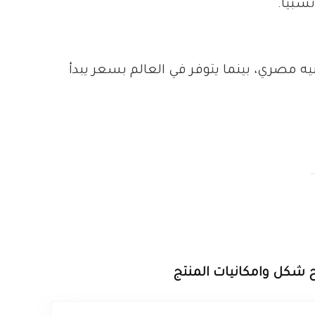
لابتوب dell m6700 في مصر بسعر يبدأ من 7,000 جنيه مصري، بينما يتوفر في العالم بسعر يبدأ
ح شكل وامكانيات المنتج