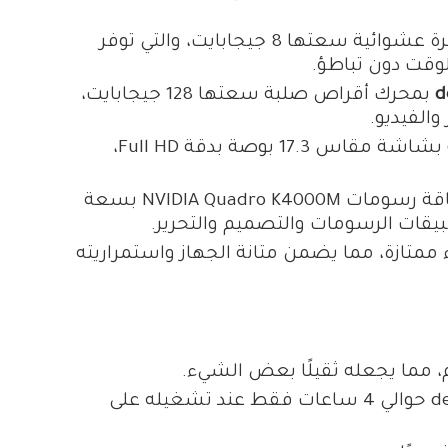
بذاكرة عشوائية سعتها 8 جيجابايت، والتي توفر
وقت دون تباطؤ.
d
بمحرك أقراص صلبة سعتها 128 جيجابايت،
الفيديو.
بشاشة مقاس 17.3 بوصة بدقة Full HD،
ببطاقة رسومات NVIDIA Quadro K4000M بسعة
 ممتازة، مما يضمن متانة الجهاز واستمراريته
يبلغ عمر بطارية لابتوب dell m6700 حوالي 4 ساعات فقط عند تشغيله على