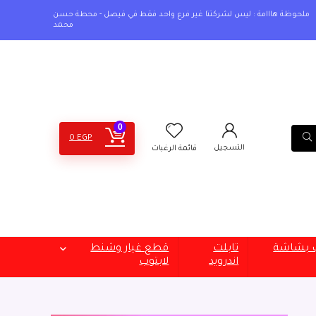
ملحوظة هااامة : ليس لشركتنا غير فرع واحد فقط في فيصل - محطة حسن
محمد
0
0
EGP
التسجيل
قائمة الرغبات
ب بشاشة
تابلت
قطع غيار وشنط
اندرويد
لابتوب