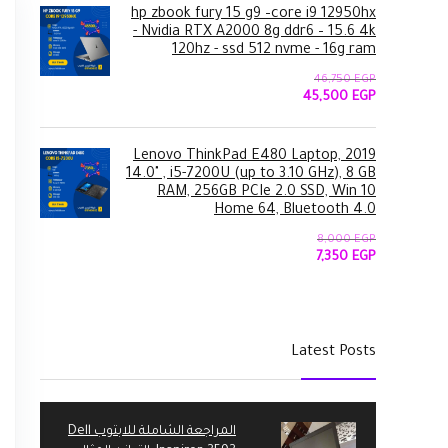
8,750 EGP.
9,500 EGP.
hp zbook fury 15 g9 –core i9 12950hx
- Nvidia RTX A2000 8g ddr6 – 15.6 4k
120hz - ssd 512 nvme - 16g ram
46,750
EGP
السعر
السعر
45,500
EGP
الأصلي
الحالي
هو:
هو:
45,500 EGP.
46,750 EGP.
2019 Lenovo ThinkPad E480 Laptop,
14.0" , i5-7200U (up to 3.10 GHz), 8 GB
RAM, 256GB PCIe 2.0 SSD, Win 10
Home 64, Bluetooth 4.0
8,000
EGP
السعر
السعر
7,350
EGP
الأصلي
الحالي
هو:
هو:
7,350 EGP.
8,000 EGP.
Latest Posts
المراجعة الشاملة للابتوب Dell