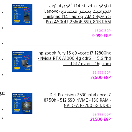
لينوفو ثينك باد t14: أقوى لابتوب
للجرافيك بسعر اقتصادي -Lenovo
Thinkpad t14 Laptop, AMD Ryzen 5
Pro 4500U, 256GB SSD, 8GB RAM
11,500
EGP
السعر
السعر
9,999
EGP
الأصلي
الحالي
هو:
هو:
9,999 EGP.
11,500 EGP.
hp zbook fury 15 g9 –core i7 12800hx
- Nvidia RTX A1000 4g ddr6 – 15.6 fhd
- ssd 512 nvme - 16g ram
38,999
EGP
السعر
السعر
37,500
EGP
الأصلي
الحالي
هو:
هو:
عيوب
37,500 EGP.
38,999 EGP.
Dell Precision 7530 intal core i7
8750h - 512 SSD NVME - 16G RAM -
NVIDEA P3200 6G DDR5
22,999
EGP
السعر
السعر
21,500
EGP
الأصلي
الحالي
هو:
هو: