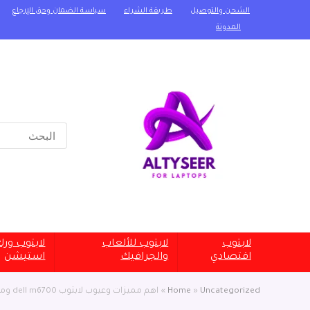
الشحن والتوصيل
طريقة الشراء
سياسة الضمان وحق الإرجاع
المدونة
Search
for:
لابتوب
لابتوب للألعاب
لابتوب ور
اقتصادي
والجرافيك
استيشن
Uncategorized
»
Home
»
اهم مميزات وعيوب لابتوب dell m6700 ومتوسط سعره في مصر والعالم