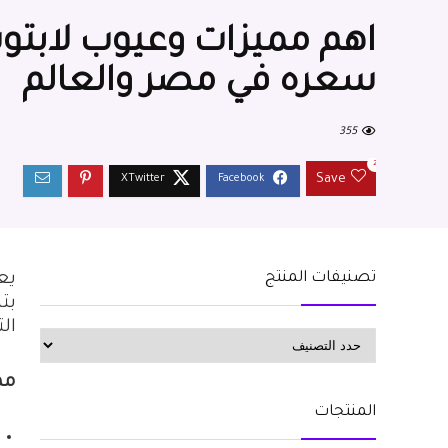
سعره في مصر والعالم
355
2
Save
تصنيفات المنتج
يع
بت
ال
مميز
المنتجات