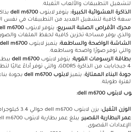
لتشغيل التطبيقات والألعاب الثقيلة.
الذاكرة العشوائية الكبيرة:
يتوفر لابتوب
dell m6700
سعة كافية لتشغيل العديد من التطبيقات في نفس ال
محرك الأقراص الصلبة السريع:
يتوفر لابتوب
ell m6700
والذي يوفر مساحة تخزين كافية لحفظ الملفات والصور و
الشاشة الواضحة والساطعة:
يتميز لابتوب
dell m6700
والتي توفر صورًا واضحة وساطعة.
بطاقة الرسومات القوية:
يتوفر لابتوب
dell m6700
4 جيجابايت من الذاكرة GDDR5، والتي توفر أداءً عاليًا لتطبيقات الرسومات والتصميم والتحرير.
جودة البناء الممتازة:
يتميز
لابتوب dell m6700
بجودة بناء
لفترة طويلة.
 لابتوب dell m6700:
الوزن الثقيل:
يزن لابتوب dell m6700 حوالي 3.4 كيلوجرام، مما يجعله ثقيلًا بعض الشيء.
عمر البطارية القصير:
الإعدادات القصوى.