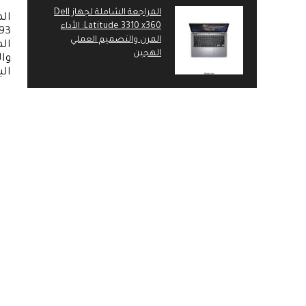
المراجعة الشاملة لجهاز Dell
الم
Latitude 3310 x360: الأداء
المرن والتصميم العملي
الم
الهجين
وا
ال