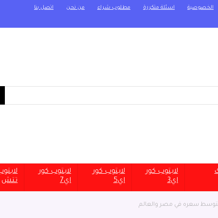
الخصوصية
اسئلة متكررة
مطلوب شراء
من نحن
اتصل بنا
ك
لابتوب كور
لابتوب كور
لابتوب كور
لابتو
اي3
اي5
اي7
تتش