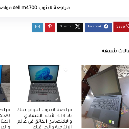
مراجعة لابتوب dell m4700 مواصفات ومميزات وعيوب
Save
الات شبيهة
مراجعة لابتوب لينوفو ثينك
مراجع
باد L14: الأداء الاعتمادي
والاقتصادي الفائق في عالم
المثال
الإنتاجية والجرافيك
والدر