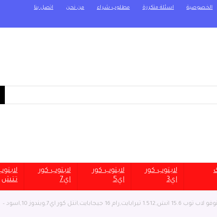
الخصوصية
اسئلة متكررة
مطلوب شراء
من نحن
اتصل بنا
ك
لابتوب كور
لابتوب كور
لابتوب كور
لابتو
اي3
اي5
اي7
تتش
لينوفو لاب توب 15.6 انش,1.512 تيرابايت,رام 16 جيجابايت,انتل كور اي7,ويندوز 10,اسود –