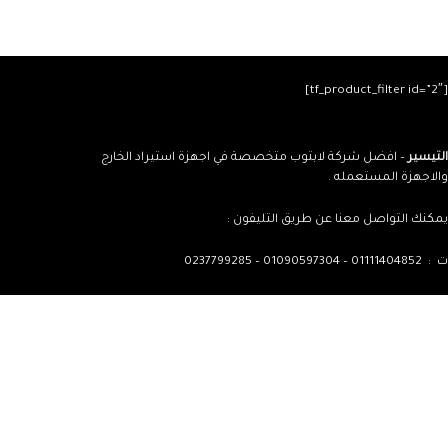
[tf_product_filter id=”2″]
التيسير
– افضل شركة لابتوب متخصصة في اجهزة استيراد الخارج
والاجهزة المستعمله .
يمكنك التواصل معنا عن طريق التليفون :
ت : 01111404852 – 01090597304 – 0237799285
العنوان : فيصل – محطة حسن محمد – 6 ش علي عفت متغرع من ش
اسامه ابو عميره بجوار درينكز – وصيدلية بيومي خاطر .
يمكن التوصيل والشحن لأي مكان داخل مصر .