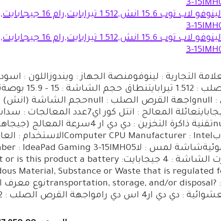
جيجابايتعائلة المعالج : انتل كور ا
توبU Manufacturer : Intel
كرت الشاشة : 4 جيجابايتroduct a battery
ous Material, Substance or Waste that is regulated f
ئية : دي دي ار4 اس دي رامواجهة القرص الصلب : PCIE x 2