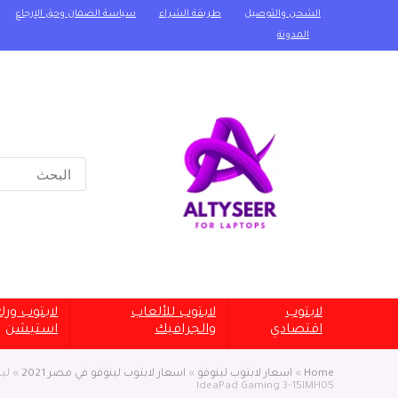
الشحن والتوصيل
طريقة الشراء
سياسة الضمان وحق الإرجاع
المدونة
Search
for:
لابتوب
لابتوب للألعاب
لابتوب ور
اقتصادي
والجرافيك
استيشن
Home
»
اسعار لابتوب لينوفو
»
اسعار لابتوب لينوفو في مصر 2021
»
IdeaPad Gaming 3-15IMH05