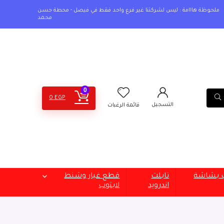
ملحوظة هااامة : ليس لشركتنا غير فرع واحد فقط في فيصل - محطة حسن
محمد
0
0
EGP
التسجيل
قائمة الرغبات
ب بشاشة
تابلت
قطع غيار وشنط
اندرويد
لابتوب