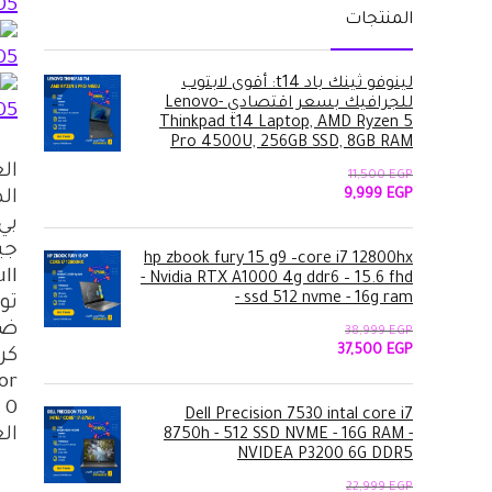
المنتجات
لينوفو ثينك باد t14: أقوى لابتوب
للجرافيك بسعر اقتصادي -Lenovo
Thinkpad t14 Laptop, AMD Ryzen 5
Pro 4500U, 256GB SSD, 8GB RAM
11,500
EGP
السعر
السعر
9,999
EGP
الأصلي
الحالي
هو:
هو:
9,999 EGP.
11,500 EGP.
hp zbook fury 15 g9 –core i7 12800hx
- Nvidia RTX A1000 4g ddr6 – 15.6 fhd
- ssd 512 nvme - 16g ram
38,999
EGP
السعر
السعر
37,500
EGP
الأصلي
الحالي
or
هو:
هو:
37,500 EGP.
38,999 EGP.
Dell Precision 7530 intal core i7
العشوا
8750h - 512 SSD NVME - 16G RAM -
NVIDEA P3200 6G DDR5
22,999
EGP