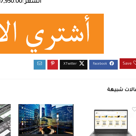
السعر :17,950.00 جنيه
Save
الات شبيهة