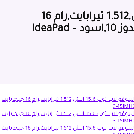
لينوفو لاب توب 15.6 انش,1.512 تيرابايت,رام 16
جيجابايت,انتل كور اي7,ويندوز 10,اسود – IdeaPad