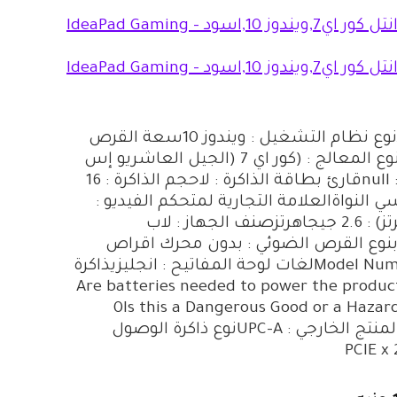
العلامة التجارية : لينوفومنصة الجهاز : ويندوزاللون : اسودنوع نظام التشغيل : ويندوز 10سعة القرص
الصلب : 1.512 تيرابايتنطاق حجم الشاشة : 15 – 15.9 بوصةنوع المعالج : (كور اي 7 (الجيل العاشريو إس
بي : nullواجهة القرص الصلب : nullحجم الشاشة (انش) : nullقارئ بطاقة الذاكرة : لاحجم الذاكرة : 16
ي7عدد المعالجات : سداسي النواةالعلامة التجارية لمتحكم الفيديو :
nullتقنية ذاكرة التخزين : دي دي ار 4سرعة المعالج (جيجاهرتز) : 2.6 جيجاهرتزصنف الجهاز : لاب
Computer CPالاستخدام : العابنوع القرص الضوئي : بدون محرك اقراص
ضوئيةشاشة لمس : لاModel Number : IdeaPad Gaming 3-15IMH05لغات لوحة المفاتيح : انجليزيذاكرة
Are batteries needed to power the product or is this p :
0Is this a Dangerous Good or a Hazard
transportation, storage, and/or disposal? : 0نوع معرف المنتج الخارجي : UPC-Aنوع ذاكرة الوصول