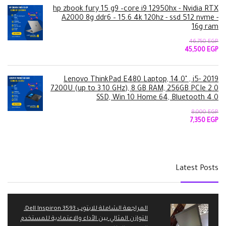
8,750 EGP.
9,500 EGP.
hp zbook fury 15 g9 –core i9 12950hx - Nvidia RTX
A2000 8g ddr6 – 15.6 4k 120hz - ssd 512 nvme -
16g ram
46,750
EGP
السعر
السعر
45,500
EGP
الأصلي
الحالي
هو:
هو:
45,500 EGP.
46,750 EGP.
2019 Lenovo ThinkPad E480 Laptop, 14.0" , i5-
7200U (up to 3.10 GHz), 8 GB RAM, 256GB PCIe 2.0
SSD, Win 10 Home 64, Bluetooth 4.0
8,000
EGP
السعر
السعر
7,350
EGP
الأصلي
الحالي
هو:
هو:
7,350 EGP.
8,000 EGP.
Latest Posts
المراجعة الشاملة للابتوب Dell Inspiron 3593:
التوازن المثالي بين الأداء والاعتمادية للمستخدم