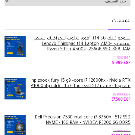
المنتجات
لينوفو ثينك باد t14: أقوى لابتوب للجرافيك بسعر
اقتصادي -Lenovo Thinkpad t14 Laptop, AMD
Ryzen 5 Pro 4500U, 256GB SSD, 8GB RAM
11,500
EGP
السعر
السعر
9,999
EGP
الأصلي
الحالي
هو:
هو:
9,999 EGP.
11,500 EGP.
hp zbook fury 15 g9 –core i7 12800hx - Nvidia RTX
A1000 4g ddr6 – 15.6 fhd - ssd 512 nvme - 16g ram
38,999
EGP
السعر
السعر
37,500
EGP
الأصلي
الحالي
هو:
هو:
37,500 EGP.
38,999 EGP.
Dell Precision 7530 intal core i7 8750h - 512 SSD
NVME - 16G RAM - NVIDEA P3200 6G DDR5
22,999
EGP