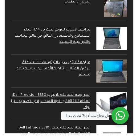
اليومي والطلاب
مراجعة لابتوب لينوفو ثينك باد L14: الأداء
الاعتمادي والاقتصادي الفائق في عالم الإنتاجية
والجرافيك البسيط
مراجعة لابتوب ديل لاتيتود 5520 الشاملة:
الرفيق المثالي لإنتاجية الأعمال والدراسة بأداء
مستقر
المراجعة الشاملة للابتوب Dell Precision 5530:
الفخامة الفائقة والقوة الهندسية في تصميم ألترا
بوك
هل تحتاج مساعدة?
تحدث معنا
المراجعة الشاملة لجهاز Dell Latitude 3310
x360: الأداء المرن والتصميم العملي الهجين