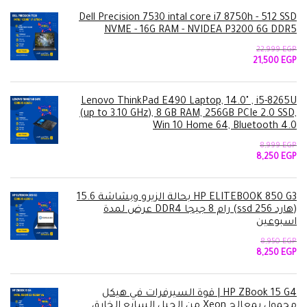
هو:
هو:
37,500 EGP.
38,999 EGP.
Dell Precision 7530 intal core i7 8750h - 512 SSD
NVME - 16G RAM - NVIDEA P3200 6G DDR5
22,999
EGP
السعر
السعر
21,500
EGP
الأصلي
الحالي
هو:
هو:
21,500 EGP.
22,999 EGP.
Lenovo ThinkPad E490 Laptop, 14.0" , i5-8265U
(up to 3.10 GHz), 8 GB RAM, 256GB PCIe 2.0 SSD,
Win 10 Home 64, Bluetooth 4.0
8,999
EGP
السعر
السعر
8,250
EGP
الأصلي
الحالي
هو:
هو:
8,250 EGP.
8,999 EGP.
HP ELITEBOOK 850 G3 بحالة الزيرو وبشاشة 15.6
(هارد 256 ssd) رام 8 جيجا DDR4 عرض لمدة
اسبوعين
8,950
EGP
السعر
السعر
8,250
EGP
الأصلي
الحالي
هو:
هو:
8,250 EGP.
8,950 EGP.
HP ZBook 15 G4 | قوة السيرفرات في هيكل
محمول بمعالج Xeon من الجيل السابع الخارق