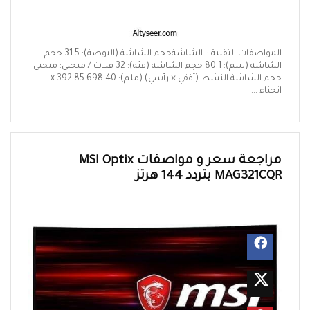
المواصفات التقنية : الشاشةحجم الشاشة (البوصة): 31.5 حجم
الشاشة (سم): 80.1 حجم الشاشة (فئة): 32 فلات / منحني: منحني
حجم الشاشة النشط (أفقي × رأسي) (ملم): 698.40 x 392.85
انحناء ...
مراجعة سعر و مواصفات MSI Optix
MAG321CQR بتردد 144 هرتز