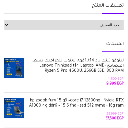
تصنيفات المنتج
المنتجات
لينوفو ثينك باد t14: أقوى لابتوب للجرافيك بسعر
اقتصادي -Lenovo Thinkpad t14 Laptop, AMD
Ryzen 5 Pro 4500U, 256GB SSD, 8GB RAM
11,500
EGP
السعر
السعر
9,999
EGP
الأصلي
الحالي
هو:
هو:
9,999 EGP.
11,500 EGP.
hp zbook fury 15 g9 –core i7 12800hx - Nvidia RTX
A1000 4g ddr6 – 15.6 fhd - ssd 512 nvme - 16g ram
38,999
EGP
السعر
السعر
37,500
EGP
الأصلي
الحالي