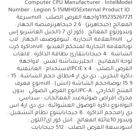
Computer CPU Manufacturer : IntelModel
Number : Legion 5-15IMH05External Product ID :
195235267721واجهة القرص الصلب : nullسرعة
المعالج (جيجاهرتز) : 2.6 جيجاهرتزمنصة الجهاز :
ويندوزنوع المعالج : (كور اي 7 (الجيل العاشريو إس
بي : nullالعلامة التجارية : لينوفوصنف الجهاز : لاب
توبالعلامة التجارية لمتحكم الفيديو : nullذاكرة كرت
الشاشة : 4 جيجابايتقارئ بطاقة الذاكرة : لالغات
لوحة المفاتيح : انجليزيشاشة لمس : لاواجهة
القرص الصلب : PCIE x 4الاستخدام : العابتقنية
ذاكرة التخزين : دي دي ار 4نطاق حجم الشاشة : 15 –
15.9 بوصةحجم الشاشة (انش) : nullنوع معرف
المنتج الخارجي : UPC-Aنوع القرص الضوئي : بدون
محرك اقراص ضوئيةعدد المعالجات : سداسي
النواةنوع ذاكرة الوصول العشوائية : دي دي ار4 اس
دي رامحجم الذاكرة : 8 جيجابايتنوع نظام التشغيل :
ويندوز 10عائلة المعالج : انتل كور اي7اللون :
اسودسعة القرص الصلب : 512 جيجابايت