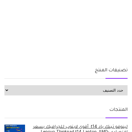
تصنيفات المنتج
المنتجات
لينوفو ثينك باد t14: أقوى لابتوب للجرافيك بسعر