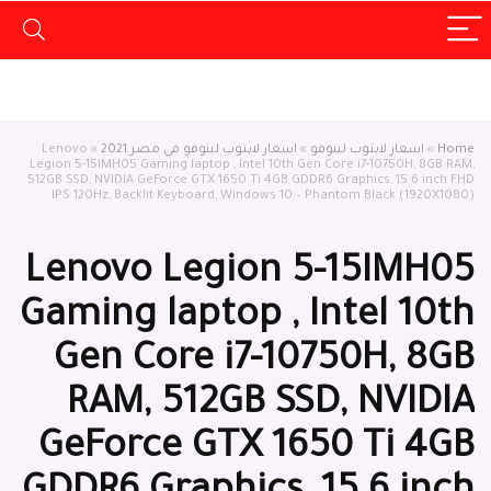
Home
»
اسعار لابتوب لينوفو
»
اسعار لابتوب لينوفو في مصر 2021
»
Lenovo
Legion 5-15IMH05 Gaming laptop , Intel 10th Gen Core i7-10750H, 8GB RAM,
512GB SSD, NVIDIA GeForce GTX 1650 Ti 4GB GDDR6 Graphics, 15.6 inch FHD
‫(1920X1080) IPS 120Hz, Backlit Keyboard, Windows 10 – Phantom Black
Lenovo Legion 5-15IMH05
Gaming laptop , Intel 10th
Gen Core i7-10750H, 8GB
RAM, 512GB SSD, NVIDIA
GeForce GTX 1650 Ti 4GB