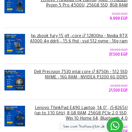
اقتصادي -Lenovo Thinkpad t14 Laptop, AMD
Ryzen 5 Pro 4500U, 256GB SSD, 8GB RAM
11,500
EGP
السعر
السعر
9,999
EGP
الأصلي
الحالي
هو:
هو:
9,999 EGP.
11,500 EGP.
hp zbook fury 15 g9 –core i7 12800hx - Nvidia RTX
A1000 4g ddr6 – 15.6 fhd - ssd 512 nvme - 16g ram
38,999
EGP
السعر
السعر
37,500
EGP
الأصلي
الحالي
هو:
هو:
37,500 EGP.
38,999 EGP.
Dell Precision 7530 intal core i7 8750h - 512 SSD
NVME - 16G RAM - NVIDEA P3200 6G DDR5
22,999
EGP
السعر
السعر
21,500
EGP
الأصلي
الحالي
هو:
هو:
21,500 EGP.
22,999 EGP.
Lenovo ThinkPad E490 Laptop, 14.0" , i5-8265U
(up to 3.10 GHz), 8 GB RAM, 256GB PCIe 2.0 SSD,
Win 10 Home 64, Bluetooth 4.0
هل تحتاج مساعدة?
تحدث معنا
8,999
EGP