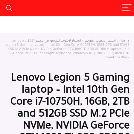
Home
»
اسعار لابتوب لينوفو
»
اسعار لابتوب لينوفو في مصر 2021
»
Lenovo
Legion 5 Gaming laptop – Intel 10th Gen Core i7-10750H, 16GB, 2TB and 512GB
SSD M.2 PCIe NVMe, NVIDIA GeForce GTX 1660 Ti 6GB GDDR6 Graphics, 15.6
inch FHD ‫(1920×1080) IPS, 4-Zone RGB LED backlight Keyboard, Windows 10,
Phantom Black
Lenovo Legion 5 Gaming
laptop – Intel 10th Gen
Core i7-10750H, 16GB, 2TB
and 512GB SSD M.2 PCIe
NVMe, NVIDIA GeForce