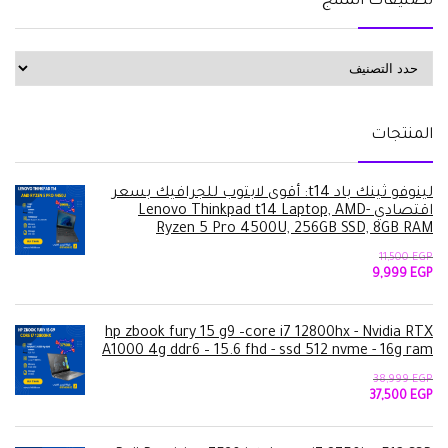
تصنيفات المنتج
المنتجات
لينوفو ثينك باد t14: أقوى لابتوب للجرافيك بسعر
اقتصادي -Lenovo Thinkpad t14 Laptop, AMD
Ryzen 5 Pro 4500U, 256GB SSD, 8GB RAM
11,500
EGP
السعر
السعر
9,999
EGP
الأصلي
الحالي
هو:
هو:
9,999 EGP.
11,500 EGP.
hp zbook fury 15 g9 –core i7 12800hx - Nvidia RTX
A1000 4g ddr6 – 15.6 fhd - ssd 512 nvme - 16g ram
38,999
EGP
السعر
السعر
37,500
EGP
الأصلي
الحالي
هو:
هو:
37,500 EGP.
38,999 EGP.