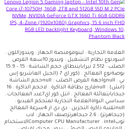
العلامة التجارية : لينوفومنصة الجهاز : ويندوزاللون :
اسودنوع نظام التشغيل : ويندوز 10سعة القرص
الصلب : 2.512 تيرابايتنطاق حجم الشاشة : 15 – 15.9
بوصةنوع المعالج : (كور اي 7 (الجيل العاشريو إس
بي : nullواجهة القرص الصلب : nullحجم الشاشة
(انش) : nullقارئ بطاقة الذاكرة : لاحجم الذاكرة : 16
جيجابايتعائلة المعالج : انتل كور اي7عدد المعالجات :
سداسي النواةالعلامة التجارية لمتحكم الفيديو :
nullتقنية ذاكرة التخزين : دي دي ار 4سرعة المعالج
(جيجاهرتز) : 2.6 جيجاهرتزصنف الجهاز : لاب
توبComputer CPU Manufacturer : intelالاستخدام