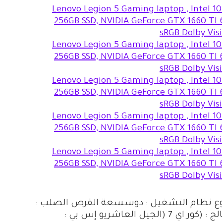
ودنوع نظام التشغيل : دوسسعة القرص الصلب :
1.256 تيرابايتنطاق حجم الشاشة : 15 – 15.9 بوصةنوع المعالج : (كور اي 7 (الجيل العاشريو إس بي :