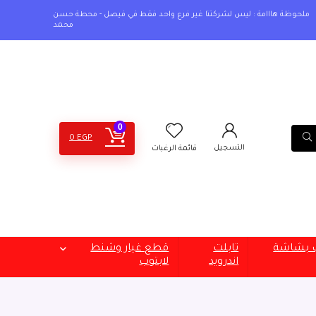
ملحوظة هااامة : ليس لشركتنا غير فرع واحد فقط في فيصل - محطة حسن
محمد
0
0
EGP
التسجيل
قائمة الرغبات
ب بشاشة
تابلت
قطع غيار وشنط
اندرويد
لابتوب