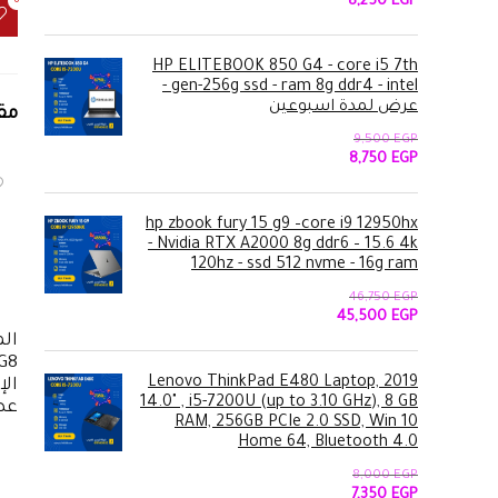
السعر
السعر
8,250
EGP
0
الأصلي
الحالي
هو:
هو:
8,250 EGP.
8,950 EGP.
HP ELITEBOOK 850 G4 - core i5 7th
gen-256g ssd - ram 8g ddr4 - intel -
عرض لمدة اسبوعين
مق
9,500
EGP
السعر
السعر
8,750
EGP
الأصلي
الحالي
هو:
هو:
8,750 EGP.
9,500 EGP.
hp zbook fury 15 g9 –core i9 12950hx
- Nvidia RTX A2000 8g ddr6 – 15.6 4k
120hz - ssd 512 nvme - 16g ram
46,750
EGP
السعر
السعر
45,500
EGP
الأصلي
الحالي
الم
هو:
هو:
45,500 EGP.
46,750 EGP.
2019 Lenovo ThinkPad E480 Laptop,
الإ
14.0" , i5-7200U (up to 3.10 GHz), 8 GB
عص
RAM, 256GB PCIe 2.0 SSD, Win 10
Home 64, Bluetooth 4.0
8,000
EGP
السعر
السعر
7,350
EGP