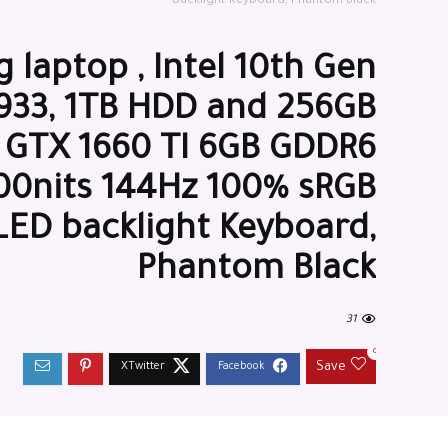
backlight Keyboard, Phantom Black
laptop , Intel 10th Gen
2933, 1TB HDD and 256GB
 GTX 1660 TI 6GB GDDR6
300nits 144Hz 100% sRGB
LED backlight Keyboard,
Phantom Black
31
0
Save