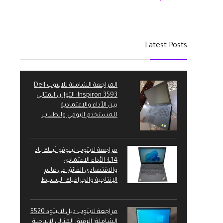
الأصلي
الحالي
هو:
هو:
7,350 EGP.
8,000 EGP.
Latest Posts
المراجعة الشاملة للابتوب Dell
Inspiron 3593: التوازن المثالي
بين الأداء والاعتمادية
للمستخدم اليومي والطلاب
مراجعة لابتوب لينوفو ثينك باد
L14: الأداء الاعتمادي
والاقتصادي الفائق في عالم
الإنتاجية والجرافيك البسيط
مراجعة لابتوب ديل لاتيتود 5520
الشاملة: الرفيق المثالي لإنتاجية