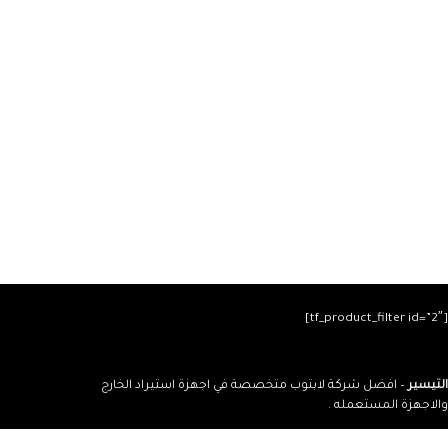
[tf_product_filter id=”2″]
التيسير
– افضل شركة لابتوب متخصصة في اجهزة استيراد الخارج
والاجهزة المستعمله .
يمكنك التواصل معنا عن طريق التليفون :