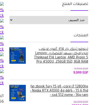
تصنيفات المنتج
المنتجات
لينوفو ثينك باد t14: أقوى لابتوب
للجرافيك بسعر اقتصادي -Lenovo
Thinkpad t14 Laptop, AMD Ryzen 5
Pro 4500U, 256GB SSD, 8GB RAM
11,500
EGP
السعر
السعر
9,999
EGP
الأصلي
الحالي
هو:
هو:
9,999 EGP.
11,500 EGP.
hp zbook fury 15 g9 –core i7 12800hx
- Nvidia RTX A1000 4g ddr6 – 15.6 fhd
- ssd 512 nvme - 16g ram
ال
38,999
EGP