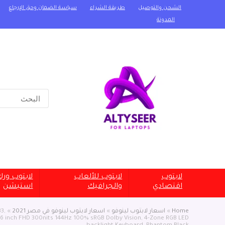
الشحن والتوصيل
طريقة الشراء
سياسة الضمان وحق الإرجاع
المدونة
Search
for:
لابتوب
لابتوب للألعاب
لابتوب ور
اقتصادي
والجرافيك
استيشن
Home
»
اسعار لابتوب لينوفو
»
اسعار لابتوب لينوفو في مصر 2021
»
3,
6 inch FHD 300nits 144Hz 100% sRGB Dolby Vision, 4-Zone RGB LED