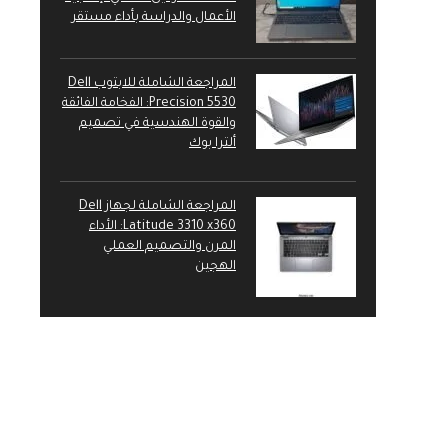
الأعمال والدراسة بأداء مستقر
المراجعة الشاملة للابتوب Dell
Precision 5530: الفخامة الفائقة
والقوة الهندسية في تصميم
ألترا بوك
المراجعة الشاملة لجهاز Dell
Latitude 3310 x360: الأداء
المرن والتصميم العملي
الهجين