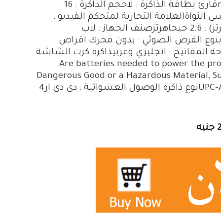
nullواجهة القرص الصلب : nullحجم الشاشة (انش) : nullقارئ بطاقة الذاكرة : لاحجم الذاكرة : 16
ي7عدد المعالجات : سداسي النواةالعلامة التجارية لمتحكم الفيديو :
nullتقنية ذاكرة التخزين : دي دي ار 4سرعة المعالج (جيجاهرتز) : 2.6 جيجاهرتزصنف الجهاز : لاب
Computer CPالاستخدام : العابنوع القرص الضوئي : بدون محرك اقراص
: لاModel Number : Legion 5لغات لوحة المفاتيح : انجليزي وعربيذاكرة كرت الشاشة
Are batteries needed to power the product or
Dangerous Good or a Hazardous Material, Su
storage, and/or disposal? : 0نوع معرف المنتج الخارجي : UPC-Aنوع ذاكرة الوصول العشوائية : دي دي ار4