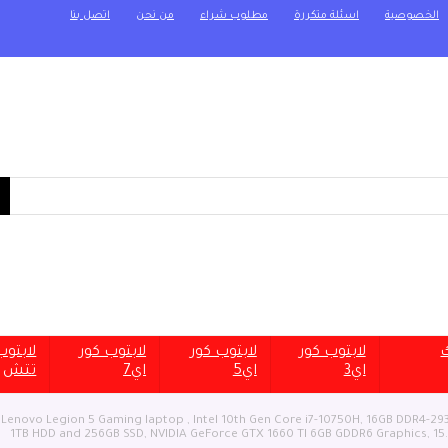
الخصوصية
اسئلة متكررة
مطلوب شراء
من نحن
اتصل بنا
ك
لابتوب كور
لابتوب كور
لابتوب كور
لابتو
اي3
اي5
اي7
تتش
Lenovo Legion 5 Gaming laptop , Intel 10th Gen Core i7-10750H, 16GB DDR4-293
1TB HDD and 256GB SSD, NVIDIA GeForce GTX 1660 TI 6GB GDDR6 Graphics, 15.