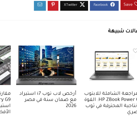
Save
الات شبيهة
راجعة الشاملة للابتوب
أرخص لاب توب i7 استيراد
HP ZBook Power G8: القوة
مع ضمان سنة في مصر
ry G9
نتاجية المحترفة في ثوب
2026
ري
الأف