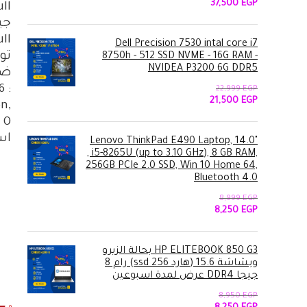
السعر
السعر
37,500
EGP
الأصلي
الحالي
هو:
هو:
37,500 EGP.
38,999 EGP.
Dell Precision 7530 intal core i7
8750h - 512 SSD NVME - 16G RAM -
NVIDEA P3200 6G DDR5
22,999
EGP
السعر
السعر
21,500
EGP
n,
الأصلي
الحالي
هو:
هو:
22,999 EGP.
21,500 EGP.
اس 
Lenovo ThinkPad E490 Laptop, 14.0"
, i5-8265U (up to 3.10 GHz), 8 GB RAM,
256GB PCIe 2.0 SSD, Win 10 Home 64,
Bluetooth 4.0
8,999
EGP
السعر
السعر
8,250
EGP
الأصلي
الحالي
هو:
هو:
8,250 EGP.
8,999 EGP.
HP ELITEBOOK 850 G3 بحالة الزيرو
وبشاشة 15.6 (هارد 256 ssd) رام 8
جيجا DDR4 عرض لمدة اسبوعين
8,950
EGP