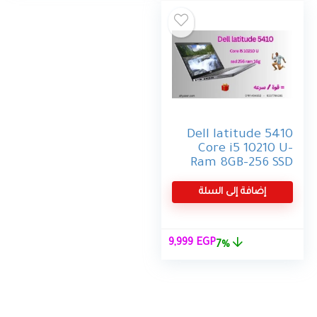
350 EGP.
10,700 EGP.
11,999 EGP.
12,500 EGP.
Dell latitude 5410
Core i5 10210 U-
Ram 8GB-256 SSD
-14 inch FHD-10th
إضافة إلى السلة
السعر
السعر
9,999
EGP
7%
الأصلي
الحالي
هو:
هو:
9,999 EGP.
10,750 EGP.