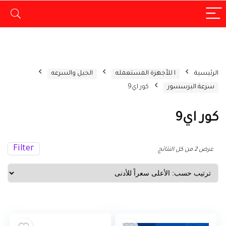
الرئيسية
ا للأجهزة المستعمله
الجيل والسرعه
سرعة البرسسور
كور اي9
كور اي9
Filter
تم
عرض ⁦2⁩ من كل النتائج
الفرز
حسب
السعر:
الأعلى
إلى
الأدنى