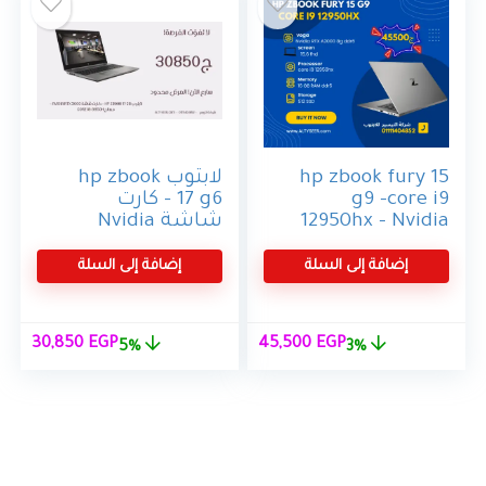
hp zbook fury 15
لابتوب hp zbook
g9 –core i9
17 g6 – كارت
12950hx – Nvidia
شاشة Nvidia
RTX A2000 8g
RTX 3000 – معالج
Core i9-9850H
ddr6 – 15.6 4k
إضافة إلى السلة
إضافة إلى السلة
120hz – ssd 512
nvme – 16g ram
السعر
السعر
السعر
السع
30,850
EGP
45,500
EGP
5%
3%
الأصلي
الحالي
الأصلي
الحال
هو:
هو:
هو:
هو:
50 EGP.
32,500 EGP.
45,500 EGP.
46,750 EGP.