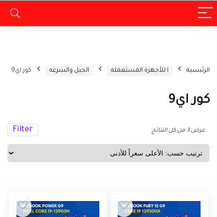
الرئيسية
ا للأجهزة المستعمله
الجيل والسرعه
كور اي9
كور اي9
Filter
تم
عرض ⁦3⁩ من كل النتائج
الفرز
حسب
السعر:
الأعلى
إلى
الأدنى