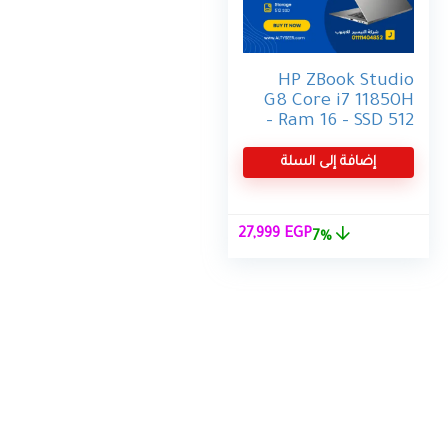
HP ZBook Studio
G8 Core i7 11850H
– Ram 16 – SSD 512
– Nvidia Quadro
t1200
إضافة إلى السلة
السعر
السعر
27,999
EGP
7%
الأصلي
الحالي
هو:
هو:
27,999 EGP.
29,999 EGP.