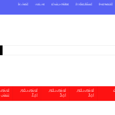
الخصوصية
اسئلة متكررة
مطلوب شراء
من نحن
اتصل بنا
ك
لابتوب كور
لابتوب كور
لابتوب كور
لابتو
اي3
اي5
اي7
تتش