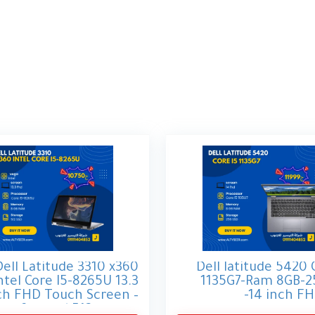
Dell Latitude 3310 x360
Dell latitude 5420 
ntel Core I5-8265U 13.3
1135G7-Ram 8GB-2
ch FHD Touch Screen –
-14 inch FH
am 8g – ssd 512g nvme