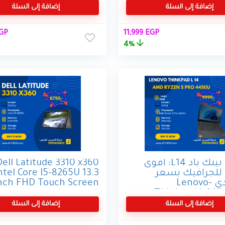
إضافة إلى السلة
إضافة إلى السلة
السعر
السعر
ال
GP
11,999
EGP
الأصلي
الحالي
الأ
4%
هو:
هو:
هو:
 EGP.
11,999 EGP.
12,500 EGP.
لينوفو ثينك باد L14: أقوى
Dell Latitude 3310 x360
 للجرافيك بسعر
ntel Core I5-8265U 13.3
اقتصادي -Lenovo
nch FHD Touch Screen
Thinkpad L 14 L
AMD Ryzen 5 Pro 
إضافة إلى السلة
إضافة إلى السلة
256GB SSD, 8GB R
Inch, HD, AMD 