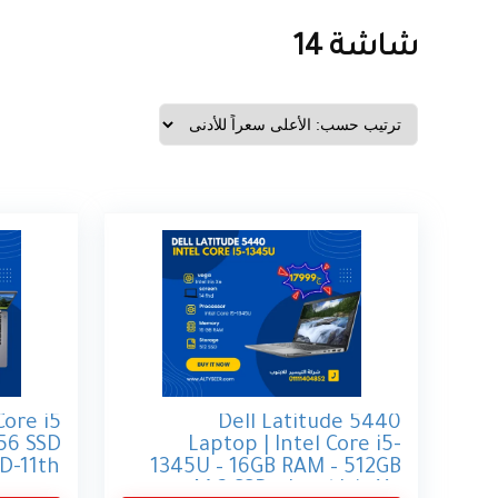
شاشة 14
Core i5
Dell Latitude 5440
56 SSD
Laptop | Intel Core i5-
D-11th
1345U – 16GB RAM – 512GB
M.2 SSD – Intel Iris Xe