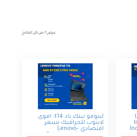
تم
عرض ⁦7⁩ من كل النتائج
الفرز
حسب
السعر:
الأعلى
إلى
الأدنى
لينوفو ثينك باد t14: أقوى
I
لابتوب للجرافيك بسعر
In
اقتصادي -Lenovo
Thinkpad t14 Laptop,
r