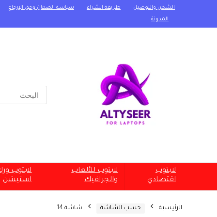
الشحن والتوصيل
طريقة الشراء
سياسة الضمان وحق الإرجاع
المدونة
Search
for:
لابتوب
لابتوب للألعاب
لابتوب ور
اقتصادي
والجرافيك
استيشن
الرئيسية
حسب الشاشة
شاشة 14