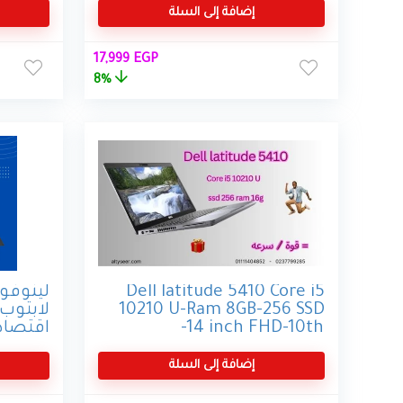
Graphics – 14.0 inch
إضافة إلى السلة
السعر
السعر
17,999
EGP
الأصلي
الحالي
8%
هو:
هو:
17,999 EGP.
19,500 EGP.
Dell latitude 5410 Core i5
10210 U-Ram 8GB-256 SSD
لابتوب
-14 inch FHD-10th
aptop,
4500U,
إضافة إلى السلة
AM, 14
Radeon