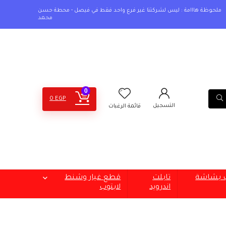
ملحوظة هااامة : ليس لشركتنا غير فرع واحد فقط في فيصل - محطة حسن
محمد
0
0
EGP
التسجيل
قائمة الرغبات
ب بشاشة
تابلت
قطع غيار وشنط
اندرويد
لابتوب