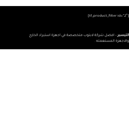
[tf_product_filter id=”2″]
التيسير
– افضل شركة لابتوب متخصصة في اجهزة استيراد الخارج
والاجهزة المستعمله .
يمكنك التواصل معنا عن طريق التليفون :
ت : 01111404852 – 01090597304 – 0237799285
العنوان : فيصل – محطة حسن محمد – 6 ش علي عفت متغرع من ش
اسامه ابو عميره بجوار درينكز – وصيدلية بيومي خاطر .
يمكن التوصيل والشحن لأي مكان داخل مصر .