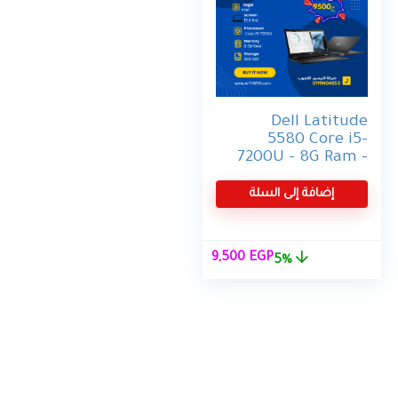
Dell Latitude
5580 Core i5-
7200U – 8G Ram –
256G SSD – كسر
زيرو بالكارتونة
إضافة إلى السلة
السعر
السعر
9,500
EGP
5%
الأصلي
الحالي
هو:
هو:
9,500 EGP.
9,999 EGP.