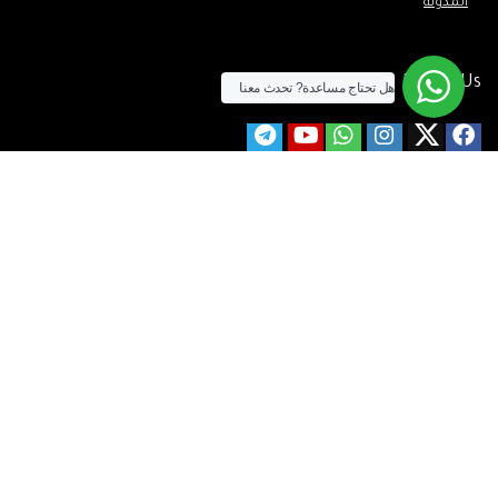
المدونة
Follow Us
هل تحتاج مساعدة?
تحدث معنا
الآن يمكنك الشراء بالفيزا
[tf_product_filter id=”2″]
التيسير
– افضل شركة لابتوب متخصصة في اجهزة استيراد الخارج والاجهزة
المستعمله .