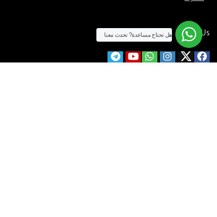
Follow Us
هل تحتاج مساعدة?
تحدث معنا
الآن يمكنك الشراء بالفيزا
[tf_product_filter id=”2″]
التيسير
– افضل شركة لابتوب متخصصة في اجهزة استيراد الخارج والاجهزة
المستعمله .