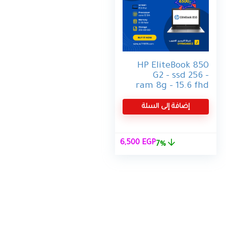
HP EliteBook 850
G2 – ssd 256 –
ram 8g – 15.6 fhd
إضافة إلى السلة
السعر
السعر
6,500
EGP
7%
الأصلي
الحالي
هو:
هو:
6,500 EGP.
6,999 EGP.