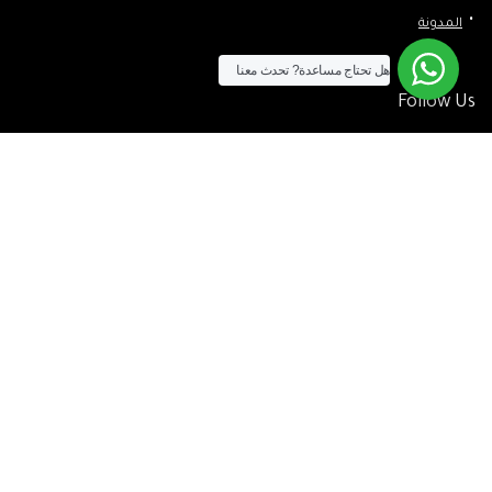
المدونة
هل تحتاج مساعدة?
تحدث معنا
Follow Us
الآن يمكنك الشراء بالفيزا
[tf_product_filter id=”2″]
التيسير
– افضل شركة لابتوب متخصصة في اجهزة استيراد الخارج والاجهزة
المستعمله .