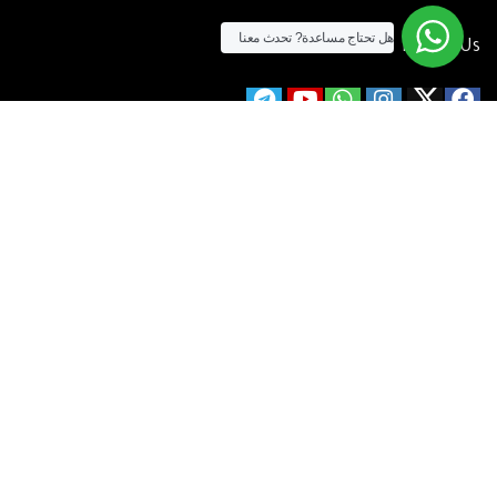
هل تحتاج مساعدة?
تحدث معنا
Follow Us
الآن يمكنك الشراء بالفيزا
[tf_product_filter id=”2″]
التيسير
– افضل شركة لابتوب متخصصة في اجهزة استيراد الخارج والاجهزة
المستعمله .
يمكنك التواصل معنا عن طريق التليفون :