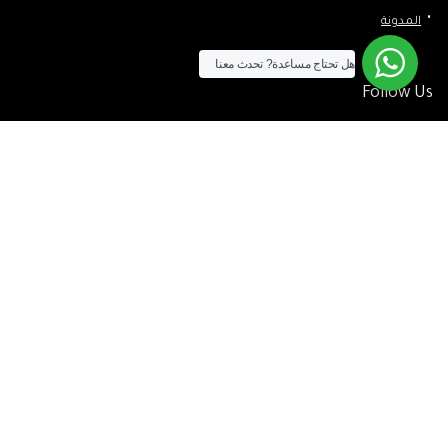
المدونة
هل تحتاج مساعدة?
تحدث معنا
Follow Us
الآن يمكنك الشراء بالفيزا
[tf_product_filter id=”2″]
التيسير
– افضل شركة لابتوب متخصصة في اجهزة استيراد الخارج والاجهزة
المستعمله .