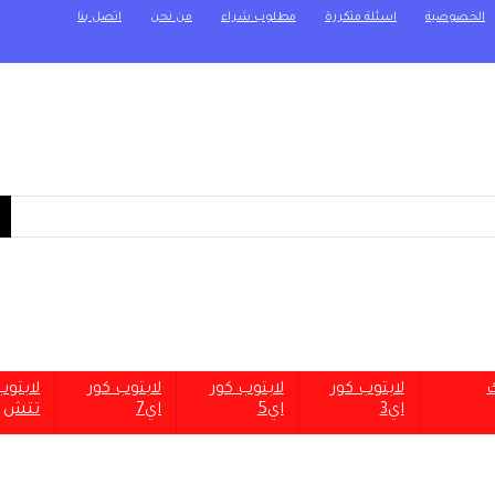
الخصوصية
اسئلة متكررة
مطلوب شراء
من نحن
اتصل بنا
ك
لابتوب كور
لابتوب كور
لابتوب كور
لابتو
اي3
اي5
اي7
تتش