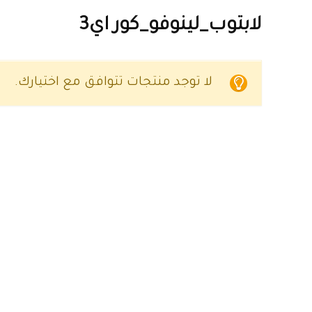
لابتوب_لينوفو_كور اي3
لا توجد منتجات تتوافق مع اختيارك.