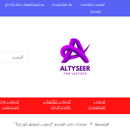
الشحن والتوصيل
طريقة الشراء
سياسة الضمان وحق الإرجاع
المدونة
Search
for:
لابتوب
لابتوب للألعاب
لابتوب ور
اقتصادي
والجرافيك
استيشن
الرئيسية
منتجات تحت الوسم “لابتوب_لينوفو_كور اي3”