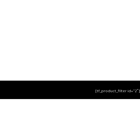
[tf_product_filter id=”2″]
التيسير
– افضل شركة لابتوب متخصصة في اجهزة استيراد الخارج
والاجهزة المستعمله .
يمكنك التواصل معنا عن طريق التليفون :