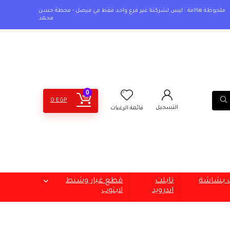
ملحوظة هااامة : ليس لشركتنا غير فرع واحد فقط في فيصل - محطة حسن
محمد
0
0
EGP
التسجيل
قائمة الرغبات
ب بشاشة
تابلت
قطع غيار وشنط
اندرويد
لابتوب