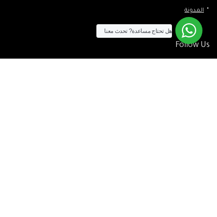
المدونة
هل تحتاج مساعدة?
تحدث معنا
Follow Us
الآن يمكنك الشراء بالفيزا
[tf_product_filter id=”2″]
التيسير
– افضل شركة لابتوب متخصصة في اجهزة استيراد الخارج والاجهزة
المستعمله .