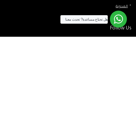
المدونة
هل تحتاج مساعدة?
تحدث معنا
Follow Us
الآن يمكنك الشراء بالفيزا
[tf_product_filter id=”2″]
التيسير
– افضل شركة لابتوب متخصصة في اجهزة استيراد الخارج والاجهزة
المستعمله .