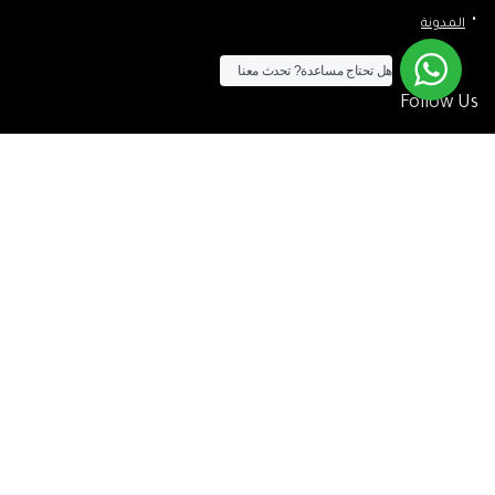
المدونة
هل تحتاج مساعدة?
تحدث معنا
Follow Us
الآن يمكنك الشراء بالفيزا
[tf_product_filter id=”2″]
التيسير
– افضل شركة لابتوب متخصصة في اجهزة استيراد الخارج والاجهزة
المستعمله .