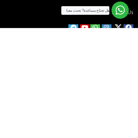
هل تحتاج مساعدة?
تحدث معنا
Follow Us
الآن يمكنك الشراء بالفيزا
[tf_product_filter id=”2″]
التيسير
– افضل شركة لابتوب متخصصة في اجهزة استيراد الخارج والاجهزة
المستعمله .
يمكنك التواصل معنا عن طريق التليفون :