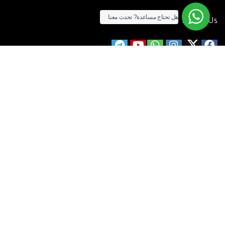
هل تحتاج مساعدة?
تحدث معنا
Follow Us
الآن يمكنك الشراء بالفيزا
[tf_product_filter id=”2″]
التيسير
– افضل شركة لابتوب متخصصة في اجهزة استيراد الخارج والاجهزة
المستعمله .
يمكنك التواصل معنا عن طريق التليفون :