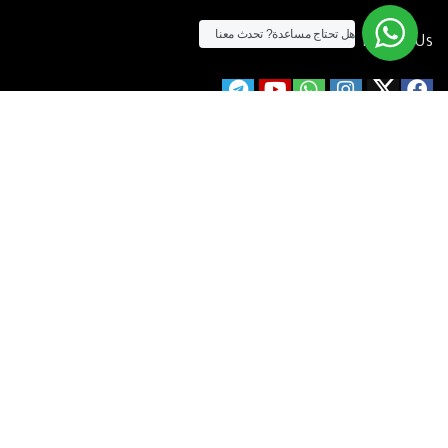
هل تحتاج مساعدة?
تحدث معنا
Follow Us
الآن يمكنك الشراء بالفيزا
[tf_product_filter id=”2″]
التيسير
– افضل شركة لابتوب متخصصة في اجهزة استيراد الخارج والاجهزة
المستعمله .
يمكنك التواصل معنا عن طريق التليفون :