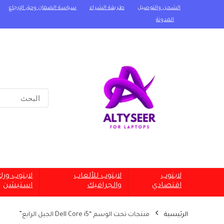
الشحن والتوصيل
طريقة الشراء
سياسة الضمان وحق الإرجاع
المدونة
Search
for:
لابتوب
لابتوب للألعاب
لابتوب ور
اقتصادي
والجرافيك
استيشن
الرئيسية
منتجات تحت الوسم “Dell Core i5 الجيل الرابع”