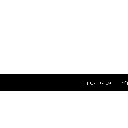
[tf_product_filter id=”2″]
التيسير
– افضل شركة لابتوب متخصصة في اجهزة استيراد الخارج
والاجهزة المستعمله .
يمكنك التواصل معنا عن طريق التليفون :