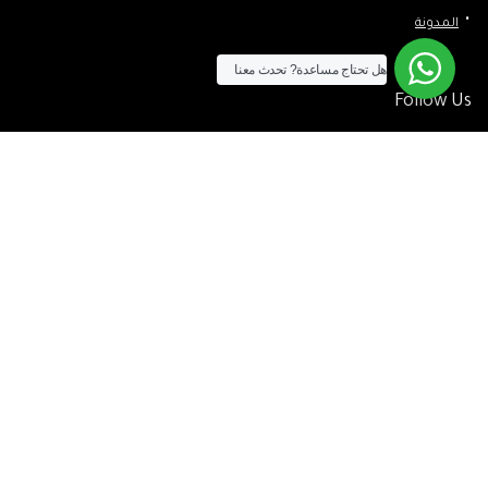
المدونة
هل تحتاج مساعدة?
تحدث معنا
Follow Us
الآن يمكنك الشراء بالفيزا
[tf_product_filter id=”2″]
التيسير
– افضل شركة لابتوب متخصصة في اجهزة استيراد الخارج والاجهزة
المستعمله .