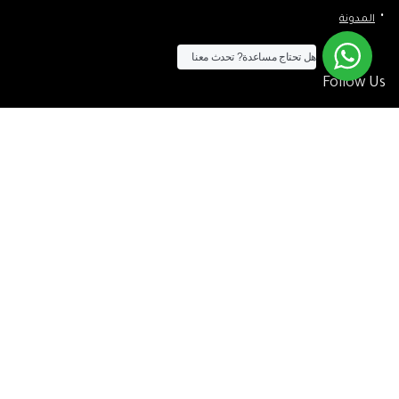
المدونة
هل تحتاج مساعدة?
تحدث معنا
Follow Us
الآن يمكنك الشراء بالفيزا
[tf_product_filter id=”2″]
التيسير
– افضل شركة لابتوب متخصصة في اجهزة استيراد الخارج والاجهزة
المستعمله .