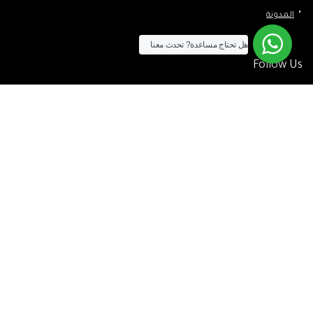
المدونة
هل تحتاج مساعدة?
تحدث معنا
Follow Us
الآن يمكنك الشراء بالفيزا
[tf_product_filter id=”2″]
التيسير
– افضل شركة لابتوب متخصصة في اجهزة استيراد الخارج والاجهزة
المستعمله .