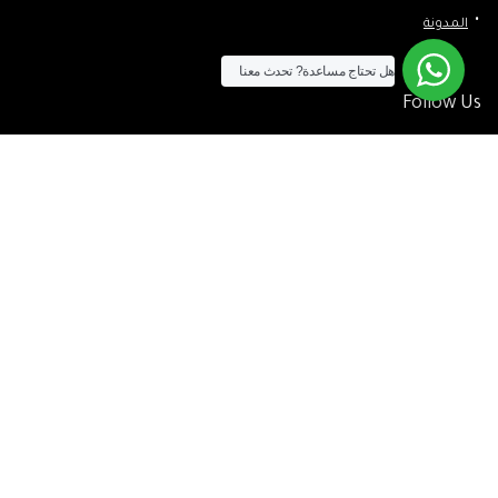
المدونة
هل تحتاج مساعدة?
تحدث معنا
Follow Us
الآن يمكنك الشراء بالفيزا
[tf_product_filter id=”2″]
التيسير
– افضل شركة لابتوب متخصصة في اجهزة استيراد الخارج والاجهزة
المستعمله .