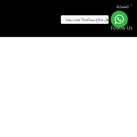
المدونة
هل تحتاج مساعدة?
تحدث معنا
Follow Us
الآن يمكنك الشراء بالفيزا
[tf_product_filter id=”2″]
التيسير
– افضل شركة لابتوب متخصصة في اجهزة استيراد الخارج والاجهزة
المستعمله .