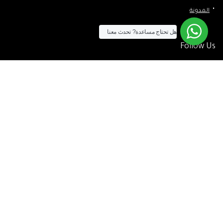
المدونة
هل تحتاج مساعدة?
تحدث معنا
Follow Us
الآن يمكنك الشراء بالفيزا
[tf_product_filter id=”2″]
التيسير
– افضل شركة لابتوب متخصصة في اجهزة استيراد الخارج والاجهزة
المستعمله .