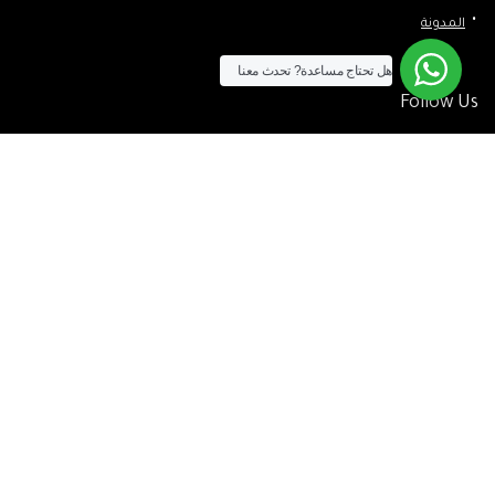
المدونة
هل تحتاج مساعدة?
تحدث معنا
Follow Us
الآن يمكنك الشراء بالفيزا
[tf_product_filter id=”2″]
التيسير
– افضل شركة لابتوب متخصصة في اجهزة استيراد الخارج والاجهزة
المستعمله .