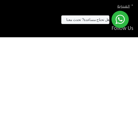
المدونة
هل تحتاج مساعدة?
تحدث معنا
Follow Us
الآن يمكنك الشراء بالفيزا
[tf_product_filter id=”2″]
التيسير
– افضل شركة لابتوب متخصصة في اجهزة استيراد الخارج والاجهزة
المستعمله .