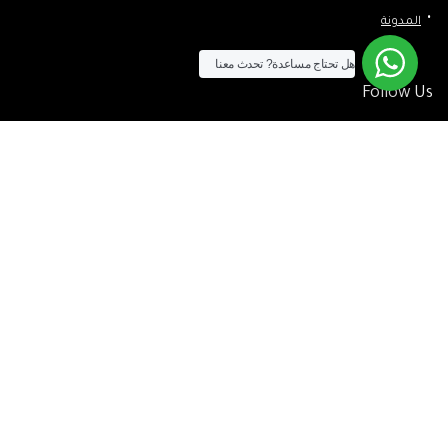
المدونة
هل تحتاج مساعدة?
تحدث معنا
Follow Us
الآن يمكنك الشراء بالفيزا
[tf_product_filter id=”2″]
التيسير
– افضل شركة لابتوب متخصصة في اجهزة استيراد الخارج والاجهزة
المستعمله .