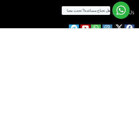
هل تحتاج مساعدة?
تحدث معنا
Follow Us
الآن يمكنك الشراء بالفيزا
[tf_product_filter id=”2″]
التيسير
– افضل شركة لابتوب متخصصة في اجهزة استيراد الخارج والاجهزة
المستعمله .
يمكنك التواصل معنا عن طريق التليفون :