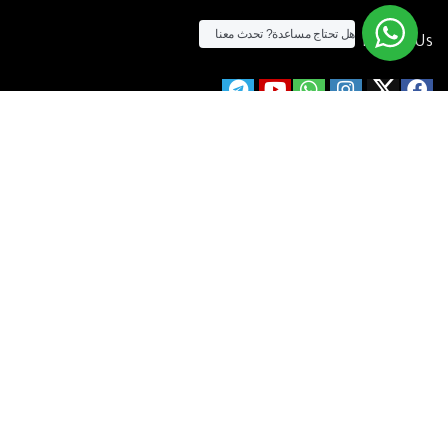
هل تحتاج مساعدة?
تحدث معنا
Follow Us
الآن يمكنك الشراء بالفيزا
[tf_product_filter id=”2″]
التيسير
– افضل شركة لابتوب متخصصة في اجهزة استيراد الخارج والاجهزة
المستعمله .
يمكنك التواصل معنا عن طريق التليفون :