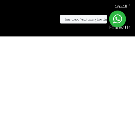
المدونة
هل تحتاج مساعدة?
تحدث معنا
Follow Us
الآن يمكنك الشراء بالفيزا
[tf_product_filter id=”2″]
التيسير
– افضل شركة لابتوب متخصصة في اجهزة استيراد الخارج والاجهزة
المستعمله .