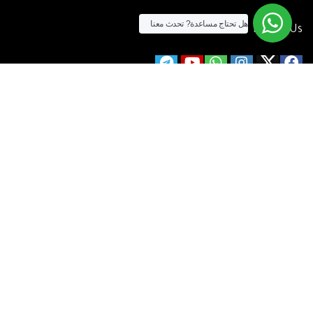
هل تحتاج مساعدة?
تحدث معنا
Follow Us
الآن يمكنك الشراء بالفيزا
[tf_product_filter id=”2″]
التيسير
– افضل شركة لابتوب متخصصة في اجهزة استيراد الخارج والاجهزة
المستعمله .
يمكنك التواصل معنا عن طريق التليفون :