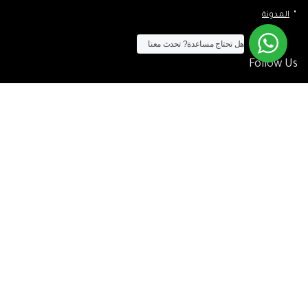
المدونة
هل تحتاج مساعدة?
تحدث معنا
Follow Us
الآن يمكنك الشراء بالفيزا
[tf_product_filter id=”2″]
التيسير
– افضل شركة لابتوب متخصصة في اجهزة استيراد الخارج والاجهزة
المستعمله .