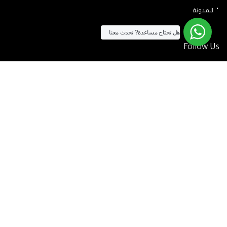
المدونة
هل تحتاج مساعدة?
تحدث معنا
Follow Us
الآن يمكنك الشراء بالفيزا
[tf_product_filter id=”2″]
التيسير
– افضل شركة لابتوب متخصصة في اجهزة استيراد الخارج والاجهزة
المستعمله .