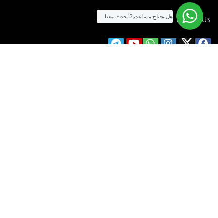
هل تحتاج مساعدة?
تحدث معنا
Follow Us
الآن يمكنك الشراء بالفيزا
[tf_product_filter id=”2″]
التيسير
– افضل شركة لابتوب متخصصة في اجهزة استيراد الخارج والاجهزة
المستعمله .
يمكنك التواصل معنا عن طريق التليفون :