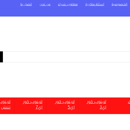
الخصوصية
اسئلة متكررة
مطلوب شراء
من نحن
اتصل بنا
ك
لابتوب كور
لابتوب كور
لابتوب كور
لابتو
اي3
اي5
اي7
تتش