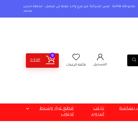
ملحوظة هااامة : ليس لشركتنا غير فرع واحد فقط في فيصل - محطة حسن
محمد
0
0
EGP
التسجيل
قائمة الرغبات
ب بشاشة
تابلت
قطع غيار وشنط
اندرويد
لابتوب