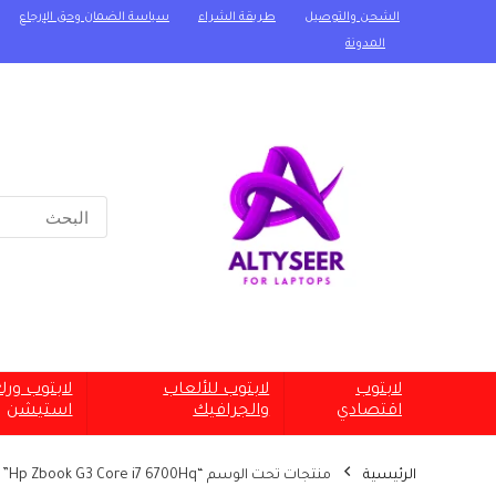
الشحن والتوصيل
طريقة الشراء
سياسة الضمان وحق الإرجاع
المدونة
Search
for:
لابتوب
لابتوب للألعاب
لابتوب ور
اقتصادي
والجرافيك
استيشن
الرئيسية
منتجات تحت الوسم “Hp Zbook G3 Core i7 6700Hq”