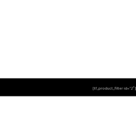
[tf_product_filter id=”2″]
التيسير
– افضل شركة لابتوب متخصصة في اجهزة استيراد الخارج
والاجهزة المستعمله .
يمكنك التواصل معنا عن طريق التليفون :