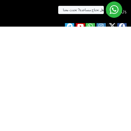
هل تحتاج مساعدة?
تحدث معنا
Follow Us
الآن يمكنك الشراء بالفيزا
[tf_product_filter id=”2″]
التيسير
– افضل شركة لابتوب متخصصة في اجهزة استيراد الخارج والاجهزة
المستعمله .
يمكنك التواصل معنا عن طريق التليفون :