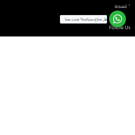
المدونة
هل تحتاج مساعدة?
تحدث معنا
Follow Us
الآن يمكنك الشراء بالفيزا
[tf_product_filter id=”2″]
التيسير
– افضل شركة لابتوب متخصصة في اجهزة استيراد الخارج والاجهزة
المستعمله .