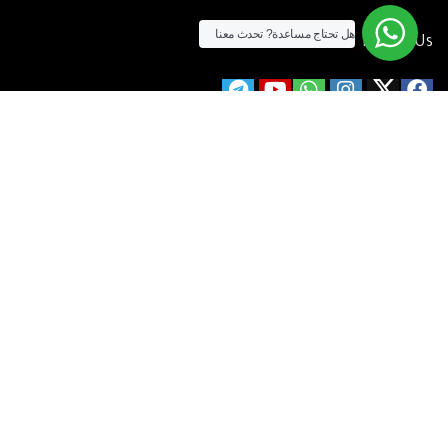
هل تحتاج مساعدة?
تحدث معنا
Follow Us
الآن يمكنك الشراء بالفيزا
[tf_product_filter id=”2″]
التيسير
– افضل شركة لابتوب متخصصة في اجهزة استيراد الخارج والاجهزة
المستعمله .
يمكنك التواصل معنا عن طريق التليفون :