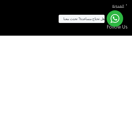
المدونة
هل تحتاج مساعدة?
تحدث معنا
Follow Us
الآن يمكنك الشراء بالفيزا
[tf_product_filter id=”2″]
التيسير
– افضل شركة لابتوب متخصصة في اجهزة استيراد الخارج والاجهزة
المستعمله .