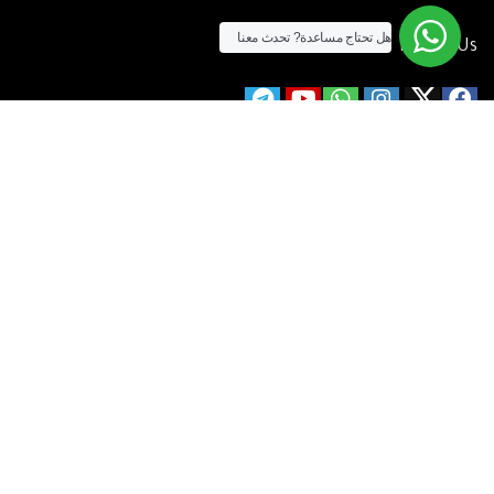
هل تحتاج مساعدة?
تحدث معنا
Follow Us
الآن يمكنك الشراء بالفيزا
[tf_product_filter id=”2″]
التيسير
– افضل شركة لابتوب متخصصة في اجهزة استيراد الخارج والاجهزة
المستعمله .
يمكنك التواصل معنا عن طريق التليفون :