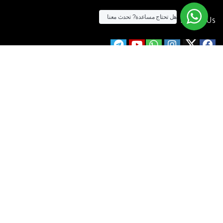
هل تحتاج مساعدة?
تحدث معنا
Follow Us
الآن يمكنك الشراء بالفيزا
[tf_product_filter id=”2″]
التيسير
– افضل شركة لابتوب متخصصة في اجهزة استيراد الخارج والاجهزة
المستعمله .
يمكنك التواصل معنا عن طريق التليفون :