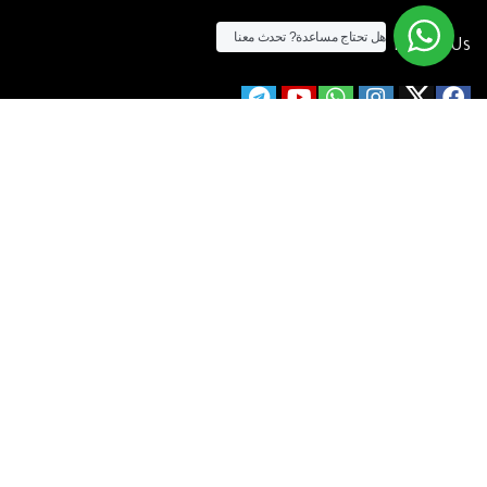
هل تحتاج مساعدة?
تحدث معنا
Follow Us
الآن يمكنك الشراء بالفيزا
[tf_product_filter id=”2″]
التيسير
– افضل شركة لابتوب متخصصة في اجهزة استيراد الخارج والاجهزة
المستعمله .
يمكنك التواصل معنا عن طريق التليفون :