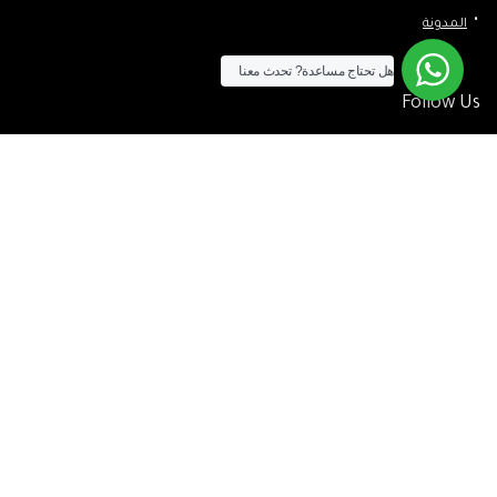
المدونة
هل تحتاج مساعدة?
تحدث معنا
Follow Us
الآن يمكنك الشراء بالفيزا
[tf_product_filter id=”2″]
التيسير
– افضل شركة لابتوب متخصصة في اجهزة استيراد الخارج والاجهزة
المستعمله .