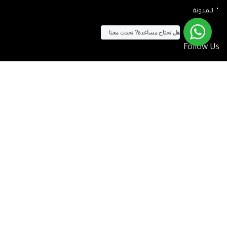
المدونة
هل تحتاج مساعدة?
تحدث معنا
Follow Us
الآن يمكنك الشراء بالفيزا
[tf_product_filter id=”2″]
التيسير
– افضل شركة لابتوب متخصصة في اجهزة استيراد الخارج والاجهزة
المستعمله .